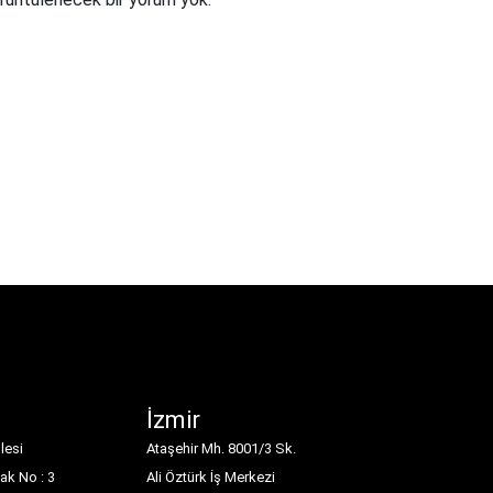
İzmir
lesi
Ataşehir Mh. 8001/3 Sk.
ak No : 3
Ali Öztürk İş Merkezi