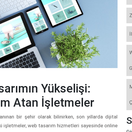
Z
İ
W
G
arımın Yükselişi:
M
ım Atan İşletmeler
Ç
anınan bir şehir olarak bilinirken, son yıllarda dijital
S
ki işletmeler, web tasarım hizmetleri sayesinde online
Gö